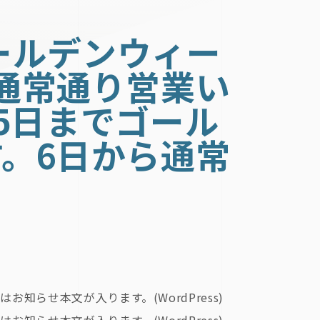
ールデンウィー
通常通り営業い
5日までゴール
。6日から通常
。
はお知らせ本文が入ります。(WordPress)